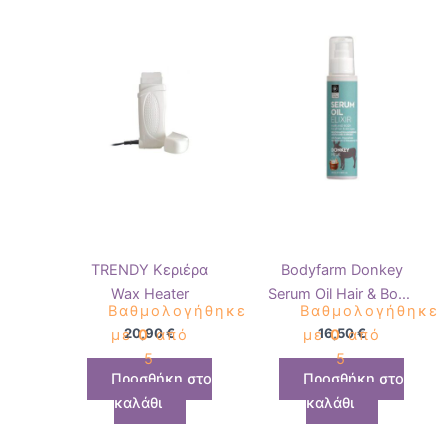
TRENDY Κεριέρα
Bodyfarm Donkey
Wax Heater
Serum Oil Hair & Body
Βαθμολογήθηκε
Βαθμολογήθηκε
100ml
20,90
€
16,50
€
με
0
από
με
0
από
5
5
Προσθήκη στο
Προσθήκη στο
καλάθι
καλάθι