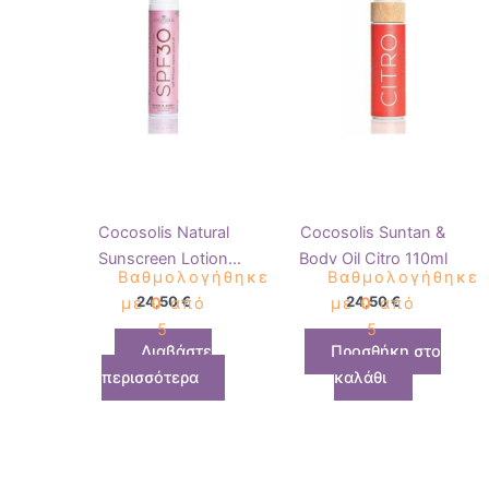
Cocosolis Natural
Cocosolis Suntan &
Sunscreen Lotion
Body Oil Citro 110ml
Βαθμολογήθηκε
Βαθμολογήθηκε
SPF30 100ml
24,50
€
24,50
€
με
0
από
με
0
από
5
5
Διαβάστε
Προσθήκη στο
περισσότερα
καλάθι