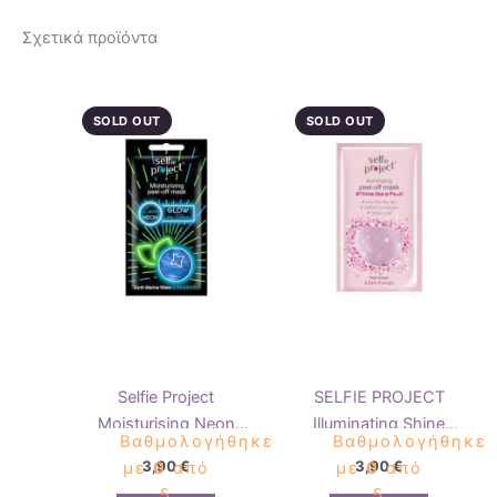
Σχετικά προϊόντα
SOLD OUT
SOLD OUT
Selfie Project
SELFIE PROJECT
Moisturising Neon
Illuminating Shine
Βαθμολογήθηκε
Βαθμολογήθηκε
Peel-Off Mask
Like a Pearl
3,90
€
3,90
€
με
0
από
με
0
από
GlowInBlue
5
5