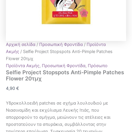
Αρχική σελίδα
/
Προσωπική Φροντίδα
/
Προϊόντα
Ακμής
/ Selfie Project Stopspots Anti-Pimple Patches
Flower 20τμχ
Προϊόντα Ακμής
,
Προσωπική Φροντίδα
,
Πρόσωπο
Selfie Project Stopspots Anti-Pimple Patches
Flower 20τμχ
4,90
€
Υδροκολλοειδή patches σε σχήμα λουλουδιού με
Νιασιναμίδη και εκχύλισμα Λευκής Ιτιάς, που
απορροφούν το σμήγμα, μειώνουν τις ατέλειες και
προστατεύουν τα σπυράκια, συμβάλλοντας στην
ταχύτερη επούλωση. Συσκευασία 20 τεμαχίων.