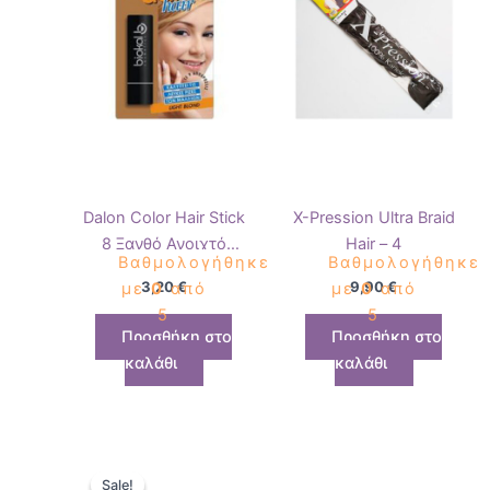
Dalon Color Hair Stick
X-Pression Ultra Braid
8 Ξανθό Ανοιχτό
Hair – 4
Βαθμολογήθηκε
Βαθμολογήθηκε
4.5gr
3,20
€
9,90
€
με
0
από
με
0
από
5
5
Προσθήκη στο
Προσθήκη στο
καλάθι
καλάθι
Original
Η
price
τρέχουσα
Sale!
Sale!