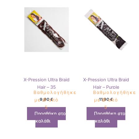
X-Pression Ultra Braid
X-Pression Ultra Braid
Hair – 35
Hair – Purple
Βαθμολογήθηκε
Βαθμολογήθηκε
9,90
€
11,90
€
με
0
από
με
0
από
5
5
Προσθήκη στο
Προσθήκη στο
καλάθι
καλάθι