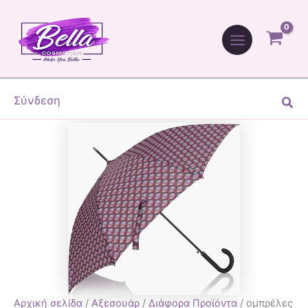
ομπρέλες
Μετάβαση
Blue
στο
Drop
περιεχόμενο
ποσότητα
Σύνδεση
Ανα
Αρχική σελίδα
/
Αξεσουάρ
/
Διάφορα Προϊόντα
/ ομπρέλες