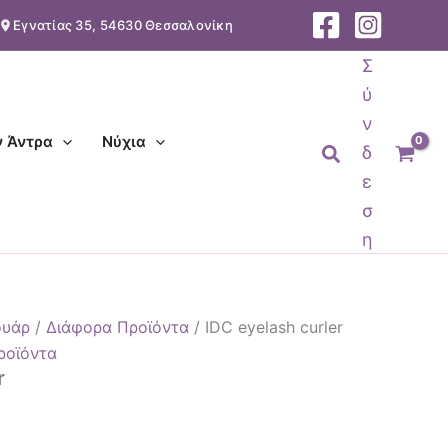
Εγνατίας 35, 54630 Θεσσαλονίκη
Σ
ύ
ν
ν Άντρα
Νύχια
Αναζήτηση
δ
ε
σ
η
ουάρ
/
Διάφορα Προϊόντα
/ IDC eyelash curler
ροϊόντα
r