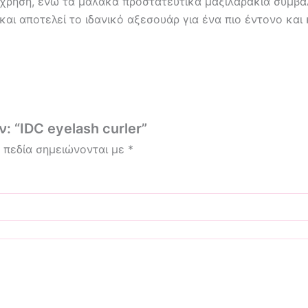
 χρήση, ενώ τα μαλακά προστατευτικά μαξιλαράκια συμβ
 και αποτελεί το ιδανικό αξεσουάρ για ένα πιο έντονο κα
 “IDC eyelash curler”
 πεδία σημειώνονται με
*