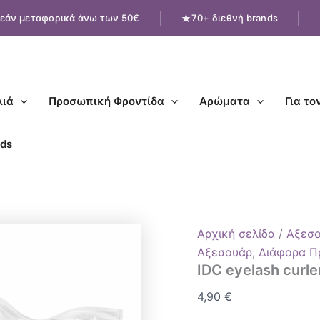
IDC
εάν μεταφορικά άνω των 50€
70+ διεθνή brands
eyelash
curler
ποσότητα
ιά
Προσωπική Φροντίδα
Αρώματα
Για το
ds
Αρχική σελίδα
/
Αξεσ
Αξεσουάρ
,
Διάφορα Π
IDC eyelash curle
4,90
€