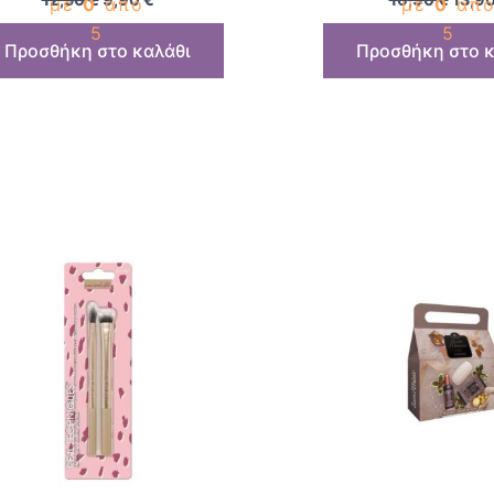
με
0
από
με
0
απ
5
5
Προσθήκη στο καλάθι
Προσθήκη στο κ