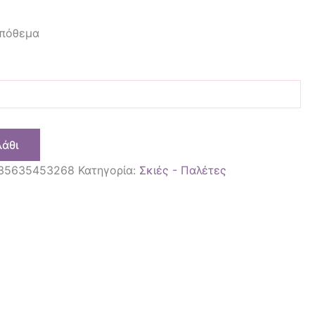
απόθεμα
λάθι
35635453268
Κατηγορία:
Σκιές - Παλέτες