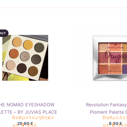
OUT
HE NOMAD EYESHADOW
Revolution Fantas
LETTE – BY JUVIAS PLACE
Pigment Palette
Βαθμολογήθηκε
Βαθμολο
26,90
€
8,90
€
με
0
από
με
0
απ