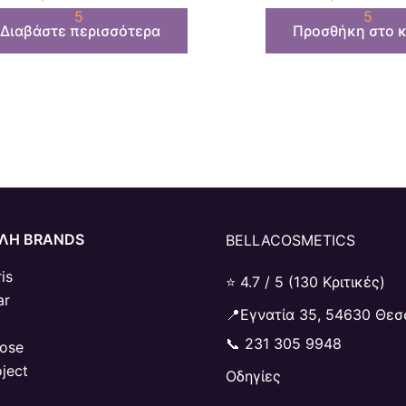
5
5
Διαβάστε περισσότερα
Προσθήκη στο κ
ΛΗ BRANDS
BELLACOSMETICS
is
⭐ 4.7 / 5 (130 Κριτικές)
ar
📍Εγνατία 35, 54630 Θεσ
📞
231 305 9948
Rose
oject
Οδηγίες