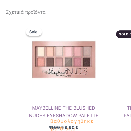
Σχετικά προϊόντα
Original
Η
price
τρέχουσα
Sale!
Sale!
was:
τιμή
SOLD 
11,90 €.
είναι:
9,90 €.
MAYBELLINE THE BLUSHED
T
NUDES EYESHADOW PALETTE
PA
Βαθμολογήθηκε
11,90
€
9,90
€
με
0
από