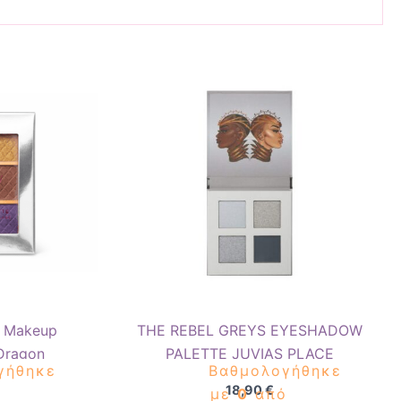
y Makeup
THE REBEL GREYS EYESHADOW
 Dragon
PALETTE JUVIAS PLACE
γήθηκε
Βαθμολογήθηκε
18,90
€
ό
με
0
από