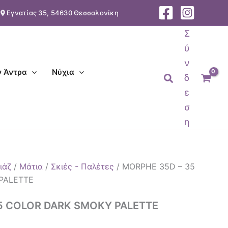
Εγνατίας 35, 54630 Θεσσαλονίκη
υσα
Σ
ύ
€.
ν
ν Άντρα
Νύχια
Αναζήτηση
δ
ε
σ
η
ιάζ
/
Μάτια
/
Σκιές - Παλέτες
/ MORPHE 35D – 35
PALETTE
5 COLOR DARK SMOKY PALETTE