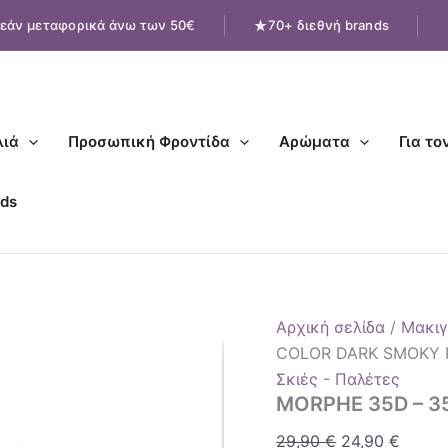
MORPHE
Original
Η
εάν μεταφορικά άνω των 50€
70+ διεθνή brands
35D
price
τρέχο
-
was:
τιμή
35
COLOR
29,90 €.
είναι:
DARK
24,90 
SMOKY
ιά
Προσωπική Φροντίδα
Αρώματα
Για το
PALETTE
ποσότητα
ds
Αρχική σελίδα
/
Μακιγ
COLOR DARK SMOKY 
Σκιές - Παλέτες
MORPHE 35D – 3
29,90
€
24,90
€