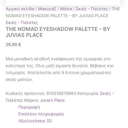
Αρχική σελίδα
/
Μακιγιάζ
/
Μάτια
/
Σκιές - Παλέτες
/ THE
NOMAD EYESHADOW PALETTE – BY JUVIAS PLACE
Σκιές - Παλέτες
THE NOMAD EYESHADOW PALETTE – BY
JUVIAS PLACE
26,90
€
Μια μοναδική αληθινή ενσάρκωση της ομορφιάς στο
καλύτερό της.
Όλοι μαζί είμαστε δυνατοί.
Βέβαιος και
τολμηρός.
Αποτελείται από 9 έντονα χρωματισμένες
σκιές ματιών.
Κωδικός προϊόντος:
810018879983
Κατηγορία:
Σκιές -
Παλέτες
Μάρκα:
Juvia's Place
Περιγραφή
Επιπλέον πληροφορίες
Αξιολογήσεις (0)