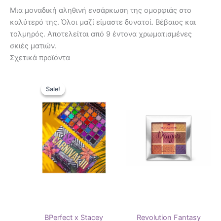
Μια μοναδική αληθινή ενσάρκωση της ομορφιάς στο
καλύτερό της.
Όλοι μαζί είμαστε δυνατοί.
Βέβαιος και
τολμηρός.
Αποτελείται από 9 έντονα χρωματισμένες
σκιές ματιών.
Σχετικά προϊόντα
Original
Η
price
τρέχουσα
Sale!
Sale!
was:
τιμή
54,90 €.
είναι:
44,90 €.
BPerfect x Stacey
Revolution Fantasy