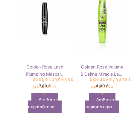
Golden Rose Lash
Golden Rose Volume
Plumping Mascara
& Define Miracle Lash
Βαθμολογήθηκε
Βαθμολογήθηκε
Black
Mascara Black
7,60
€
4,00
€
με
0
από
με
0
από
5
5
Διαβάστε
Διαβάστε
περισσότερα
περισσότερα
Αυτό