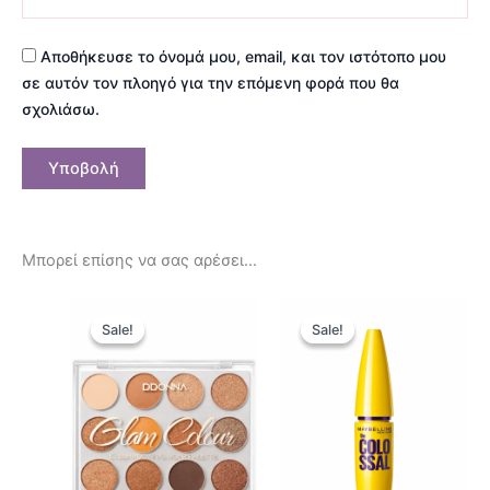
Αποθήκευσε το όνομά μου, email, και τον ιστότοπο μου
σε αυτόν τον πλοηγό για την επόμενη φορά που θα
σχολιάσω.
Μπορεί επίσης να σας αρέσει…
Original
Η
Original
Η
price
τρέχουσα
price
τρέχουσ
Sale!
Sale!
Sale!
Sale!
was:
τιμή
was:
τιμή
9,90 €.
είναι:
12,50 €.
είναι:
7,90 €.
9,90 €.