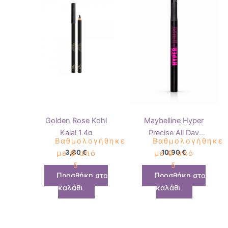
Golden Rose Kohl
Maybelline Hyper
Kajal 1,4g
Precise All Day
Βαθμολογήθηκε
Βαθμολογήθηκε
Eyeliner Black
3,80
€
10,90
€
με
0
από
με
0
από
5
5
Προσθήκη στο
Προσθήκη στο
καλάθι
καλάθι