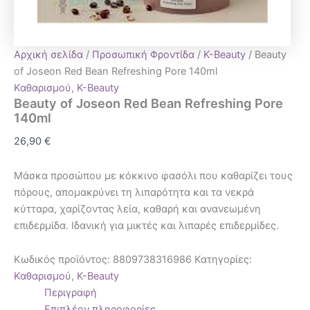
Αρχική σελίδα
/
Προσωπική Φροντίδα
/
K-Beauty
/ Beauty
of Joseon Red Bean Refreshing Pore 140ml
Καθαρισμού
,
K-Beauty
Beauty of Joseon Red Bean Refreshing Pore
140ml
26,90
€
Μάσκα προσώπου με κόκκινο φασόλι που καθαρίζει τους
πόρους, απομακρύνει τη λιπαρότητα και τα νεκρά
κύτταρα, χαρίζοντας λεία, καθαρή και ανανεωμένη
επιδερμίδα. Ιδανική για μικτές και λιπαρές επιδερμίδες.
Κωδικός προϊόντος:
8809738316986
Κατηγορίες:
Καθαρισμού
,
K-Beauty
Περιγραφή
Επιπλέον πληροφορίες