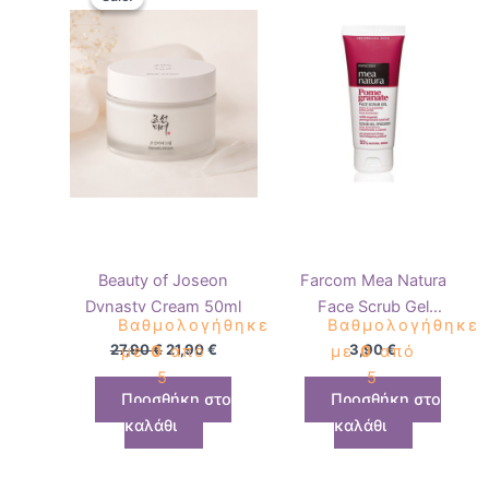
was:
τιμή
27,90 €.
είναι:
21,90 €.
Beauty of Joseon
Farcom Mea Natura
Dynasty Cream 50ml
Face Scrub Gel
Βαθμολογήθηκε
Βαθμολογήθηκε
Pomegranate 100ml
27,90
€
21,90
€
3,90
€
με
0
από
με
0
από
5
5
Προσθήκη στο
Προσθήκη στο
καλάθι
καλάθι