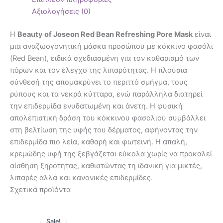
Αξιολογήσεις (0)
Η
Beauty of Joseon Red Bean Refreshing Pore Mask
είναι
μια αναζωογονητική μάσκα προσώπου με κόκκινο φασόλι
(Red Bean), ειδικά σχεδιασμένη για τον καθαρισμό των
πόρων και τον έλεγχο της λιπαρότητας. Η πλούσια
σύνθεσή της απομακρύνει το περιττό σμήγμα, τους
ρύπους και τα νεκρά κύτταρα, ενώ παράλληλα διατηρεί
την επιδερμίδα ενυδατωμένη και άνετη. Η φυσική
απολεπιστική δράση του κόκκινου φασολιού συμβάλλει
στη βελτίωση της υφής του δέρματος, αφήνοντας την
επιδερμίδα πιο λεία, καθαρή και φωτεινή. Η απαλή,
κρεμώδης υφή της ξεβγάζεται εύκολα χωρίς να προκαλεί
αίσθηση ξηρότητας, καθιστώντας τη ιδανική για μικτές,
λιπαρές αλλά και κανονικές επιδερμίδες.
Σχετικά προϊόντα
Original
Η
price
τρέχουσα
Sale!
Sale!