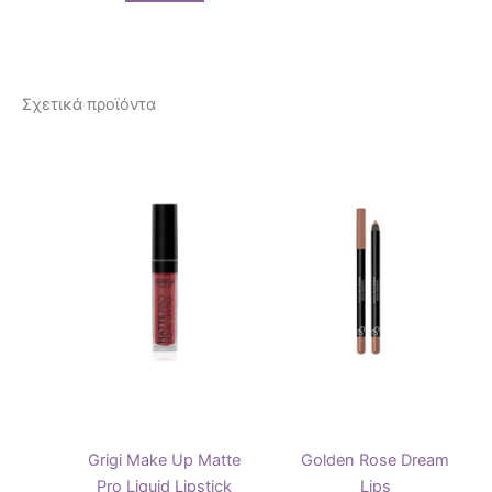
Σχετικά προϊόντα
Αυτό
Αυτό
το
το
προϊόν
προϊόν
έχει
έχει
πολλαπλές
πολλαπ
παραλλαγές.
παραλλ
Οι
Οι
επιλογές
επιλογ
μπορούν
μπορού
να
να
επιλεγούν
επιλεγ
στη
στη
Grigi Make Up Matte
Golden Rose Dream
σελίδα
σελίδα
Pro Liquid Lipstick
Lips