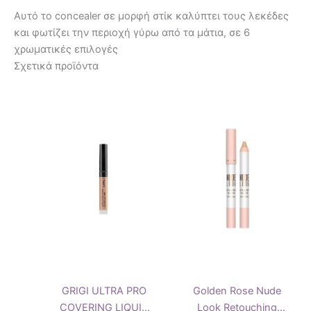
Αυτό το concealer σε μορφή στίκ καλύπτει τους λεκέδες
και φωτίζει την περιοχή γύρω από τα μάτια, σε 6
χρωματικές επιλογές
Σχετικά προϊόντα
Αυτό
το
προϊόν
έχει
πολλαπλές
παραλλαγές.
Οι
επιλογές
μπορούν
να
επιλεγούν
στη
GRIGI ULTRA PRO
Golden Rose Nude
σελίδα
COVERING LIQUID
Look Retouching