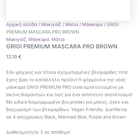
Αρχική σελίδα
/
Μακιγιάζ
/
Μάτια
/
Μάσκαρα
/ GRIGI
ΡRΕΜΙUΜ ΜΑSCΑRΑ ΡRΟ BROWN
Μακιγιάζ
,
Μάσκαρα
,
Μάτια
GRIGI ΡRΕΜΙUΜ ΜΑSCΑRΑ ΡRΟ BROWN
12,10
€
Eάν ψάχνεις για τέλεια σχηματισμένες βλεφαρίδες τότε
έχεις βρει το κατάλληλο προϊόν! Η φόρμουλα της νέας
μάσκαρα GRIGI PREMIUM PRO είναι εμπλουτισμένη με
σκόνη διαμαντιών και ίνες για ένα απίστευτο αποτέλεσμα!
Με ειδικά διαμορφωμένο βουρτσάκι για μήκος, όγκο και
διαχωρισμό των βλεφαρίδων. Vegan Friendly. Διατίθεται
σε 4 αποχρώσεις Black, Mermaid Blue, Purple and Brown
Διαθεσιμότητα:
2 σε απόθεμα