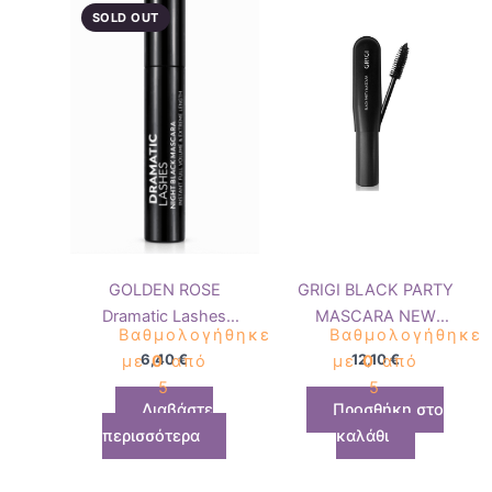
SOLD OUT
GOLDEN ROSE
GRIGI BLACK PARTY
Dramatic Lashes
MASCARA NEW
Βαθμολογήθηκε
Βαθμολογήθηκε
Night Black Mascara
PACKAGING
6,40
€
12,10
€
με
0
από
με
0
από
5
5
Διαβάστε
Προσθήκη στο
περισσότερα
καλάθι