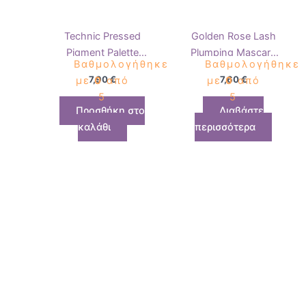
Technic Pressed
Golden Rose Lash
Pigment Palette
Plumping Mascara
Βαθμολογήθηκε
Βαθμολογήθηκε
Venus Rising
Black
7,90
€
7,60
€
με
0
από
με
0
από
5
5
Προσθήκη στο
Διαβάστε
καλάθι
περισσότερα