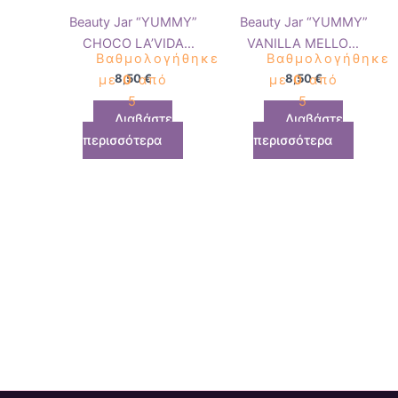
Beauty Jar “YUMMY”
Beauty Jar “YUMMY”
CHOCO LA’VIDA
VANILLA MELLOW
Βαθμολογήθηκε
Βαθμολογήθηκε
Smoothing Body
Rejuvenating Body
8,50
€
8,50
€
με
0
από
με
0
από
Scrub 360gr
Scrub 360gr
5
5
Διαβάστε
Διαβάστε
περισσότερα
περισσότερα