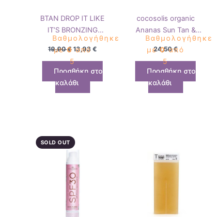
BTAN DROP IT LIKE
cocosolis organic
IT’S BRONZING
Ananas Sun Tan &
Βαθμολογήθηκε
Βαθμολογήθηκε
GLOW DROPS 50 ML
Body Oil 110ml
19,90
€
13,93
€
24,50
€
με
0
από
με
0
από
5
5
Προσθήκη στο
Προσθήκη στο
καλάθι
καλάθι
SOLD OUT