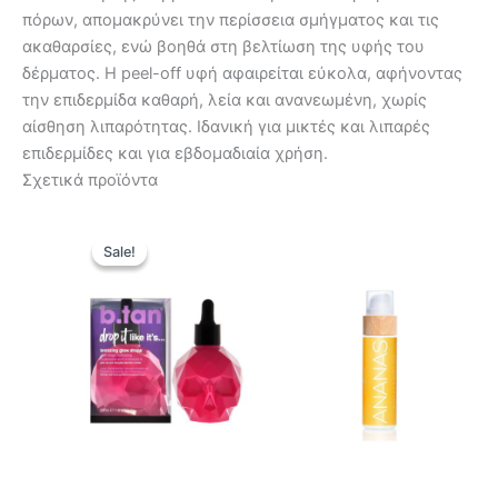
πόρων, απομακρύνει την περίσσεια σμήγματος και τις
ακαθαρσίες, ενώ βοηθά στη βελτίωση της υφής του
δέρματος. Η peel-off υφή αφαιρείται εύκολα, αφήνοντας
την επιδερμίδα καθαρή, λεία και ανανεωμένη, χωρίς
αίσθηση λιπαρότητας. Ιδανική για μικτές και λιπαρές
επιδερμίδες και για εβδομαδιαία χρήση.
Σχετικά προϊόντα
Original
Η
price
τρέχουσα
Sale!
Sale!
was:
τιμή
19,90 €.
είναι:
13,93 €.