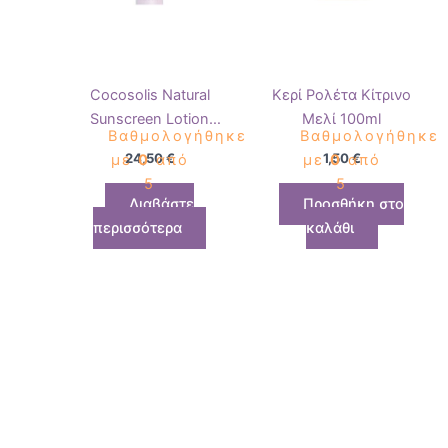
Cocosolis Natural
Κερί Ρολέτα Κίτρινο
Sunscreen Lotion
Μελί 100ml
Βαθμολογήθηκε
Βαθμολογήθηκε
SPF30 100ml
24,50
€
1,50
€
με
0
από
με
0
από
5
5
Διαβάστε
Προσθήκη στο
περισσότερα
καλάθι