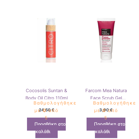
Cocosolis Suntan &
Farcom Mea Natura
Body Oil Citro 110ml
Face Scrub Gel
Βαθμολογήθηκε
Βαθμολογήθηκε
Pomegranate 100ml
24,50
€
3,90
€
με
0
από
με
0
από
5
5
Προσθήκη στο
Προσθήκη στο
καλάθι
καλάθι