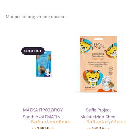
Μπορεί επίσης να σας αρέσει…
SOLD OUT
ΜΑΣΚΑ ΠΡΟΣΩΠΟΥ
Selfie Project
Sooth.ΥΦΑΣΜΑΤΙΝΗ
Moisturizing Sheet
Βαθμολογήθηκε
Βαθμολογήθηκε
FluffyPenguin SP
Mask Wild Tiger
3,90
€
3,90
€
με
0
από
με
0
από