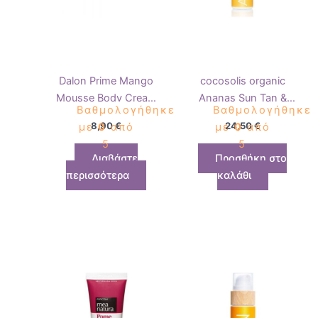
Dalon Prime Mango
cocosolis organic
Mousse Body Cream
Ananas Sun Tan &
Βαθμολογήθηκε
Βαθμολογήθηκε
500ml
Body Oil 110ml
8,90
€
24,50
€
με
0
από
με
0
από
5
5
Διαβάστε
Προσθήκη στο
περισσότερα
καλάθι