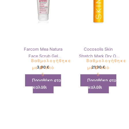
Farcom Mea Natura
Cocosolis Skin
Face Scrub Gel
Stretch Mark Dry Oil
Βαθμολογήθηκε
Βαθμολογήθηκε
Pomegranate 100ml
110ml
3,90
€
21,90
€
με
0
από
με
0
από
5
5
Προσθήκη στο
Προσθήκη στο
καλάθι
καλάθι