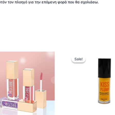
αυτόν τον πλοηγό για την επόμενη φορά που θα σχολιάσω.
Origi
Αυτό
price
Sale!
Sale!
το
was:
10,90
προϊόν
έχει
πολλαπλές
παραλλαγές.
Οι
επιλογές
μπορούν
να