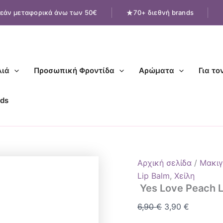
Yes
Original
Η
εάν μεταφορικά άνω των 50€
70+ διεθνή brands
Love
price
τρέχουσ
Peach
was:
τιμή
Lip
Mask
6,90 €.
είναι:
ποσότητα
3,90 €.
ιά
Προσωπική Φροντίδα
Αρώματα
Για το
ds
Αρχική σελίδα
/
Μακιγ
Lip Balm
,
Χείλη
Yes Love Peach 
6,90
€
3,90
€