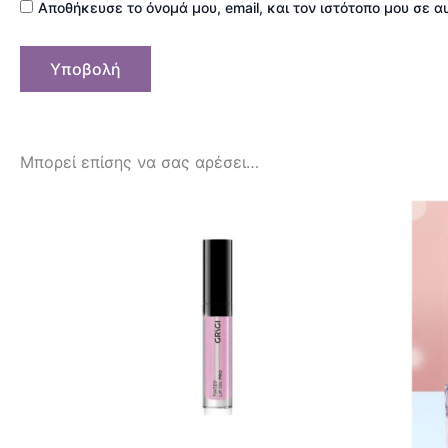
Αποθήκευσε το όνομά μου, email, και τον ιστότοπο μου σε 
Μπορεί επίσης να σας αρέσει…
Αυτό
το
προϊόν
έχει
πολλαπλές
παραλλαγές.
Οι
επιλογές
μπορούν
να