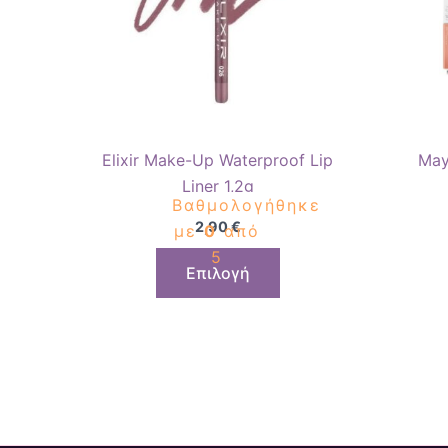
παραλλαγές.
Οι
επιλογές
μπορούν
να
επιλεγούν
Elixir Make-Up Waterproof Lip
May
στη
Liner 1,2g
σελίδα
Βαθμολογήθηκε
του
2,90
€
με
0
από
προϊόντος
5
Επιλογή