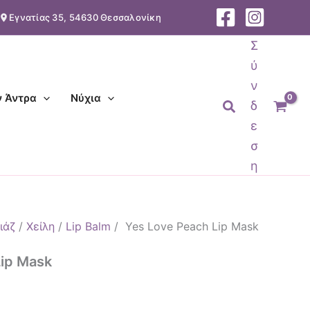
Εγνατίας 35, 54630 Θεσσαλονίκη
α
Σ
ύ
ν
ν Άντρα
Νύχια
Αναζήτηση
δ
ε
σ
η
ιάζ
/
Χείλη
/
Lip Balm
/ Yes Love Peach Lip Mask
Lip Mask