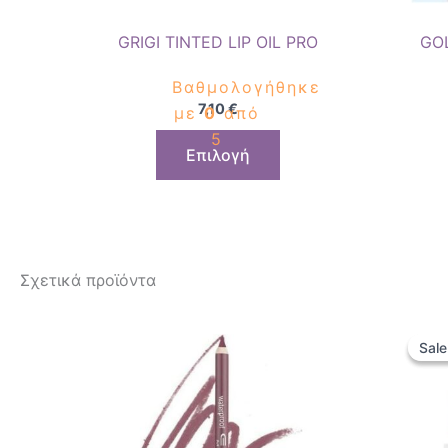
επιλεγούν
GRIGI TINTED LIP OIL PRO
GOL
στη
σελίδα
Βαθμολογήθηκε
του
7,10
€
με
0
από
προϊόντος
5
Επιλογή
Σχετικά προϊόντα
Αυτό
Sale
Sale
το
προϊόν
έχει
πολλαπλές