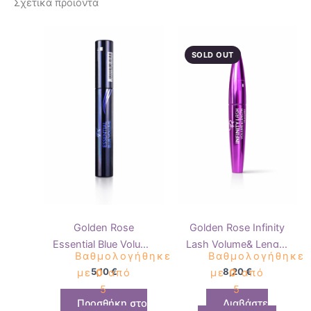
Σχετικά προϊόντα
SOLD OUT
Golden Rose
Golden Rose Infinity
Essential Blue Volume
Lash Volume& Length
Βαθμολογήθηκε
Βαθμολογήθηκε
Mascara
Mascara
5,10
€
8,20
€
με
0
από
με
0
από
5
5
Προσθήκη στο
Διαβάστε