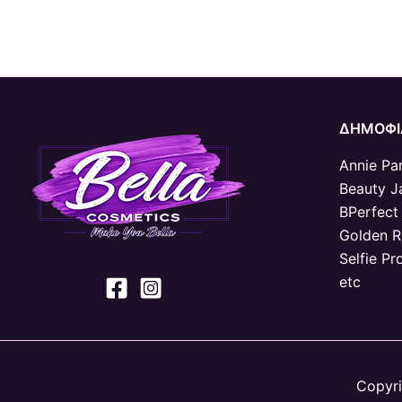
ΔΗΜΟΦΙ
Annie Par
Beauty J
BPerfect
Golden 
Selfie Pr
etc
Copyri