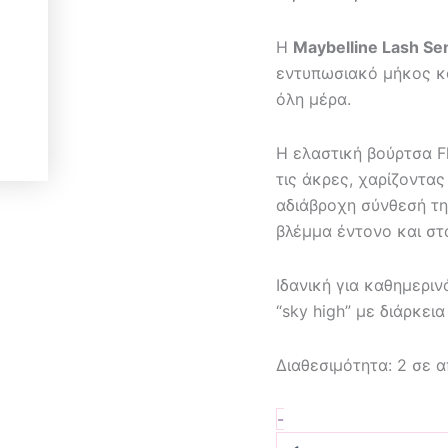
Η
Maybelline Lash Se
εντυπωσιακό μήκος κα
όλη μέρα.
Η ελαστική βούρτσα F
τις άκρες, χαρίζοντα
αδιάβροχη σύνθεσή τη
βλέμμα έντονο και στ
Ιδανική για καθημερι
“sky high” με διάρκεια
Διαθεσιμότητα:
2 σε 
-