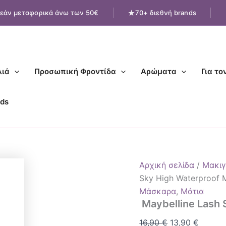
Maybelline
Original
Η
εάν μεταφορικά άνω των 50€
70+ διεθνή brands
Lash
price
τρέχο
Sensational
was:
τιμή
Sky
High
16,90 €.
είναι:
Waterproof
13,90 €
Mascara
ιά
Προσωπική Φροντίδα
Αρώματα
Για το
ποσότητα
ds
Αρχική σελίδα
/
Μακιγ
Sky High Waterproof
Μάσκαρα
,
Μάτια
Maybelline Lash 
16,90
€
13,90
€