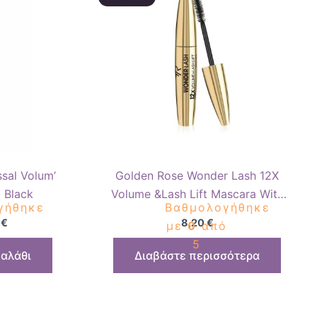
 €.
είναι:
9,90 €.
sal Volum’
Golden Rose Wonder Lash 12X
 Black
Volume &Lash Lift Mascara With
γήθηκε
Βαθμολογήθηκε
Pro-Vitamin B5
0
€
8,20
€
ό
με
0
από
5
αλάθι
Διαβάστε περισσότερα