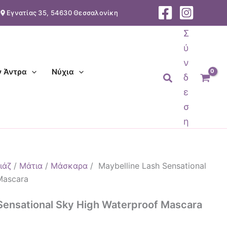
Εγνατίας 35, 54630 Θεσσαλονίκη
υσα
Σ
ύ
.
ν
ν Άντρα
Νύχια
Αναζήτηση
δ
ε
σ
η
ιάζ
/
Μάτια
/
Μάσκαρα
/ Maybelline Lash Sensational
 Mascara
Sensational Sky High Waterproof Mascara