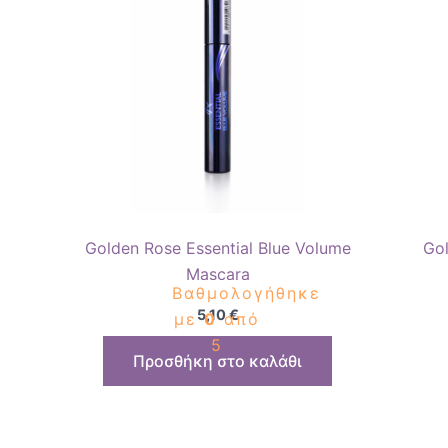
Golden Rose Essential Blue Volume
Go
Mascara
Βαθμολογήθηκε
5,10
€
με
0
από
5
Προσθήκη στο καλάθι