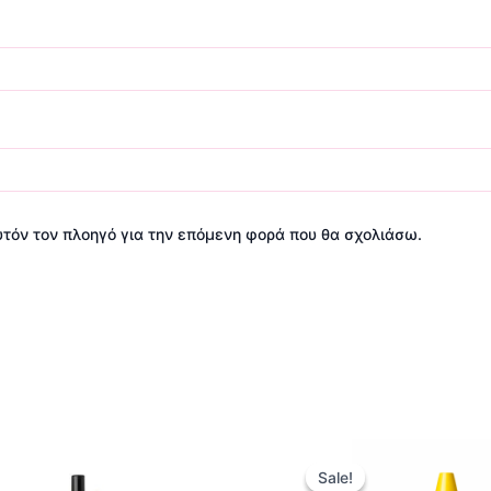
αυτόν τον πλοηγό για την επόμενη φορά που θα σχολιάσω.
Origi
Αυτό
price
Sale!
Sale!
το
was: